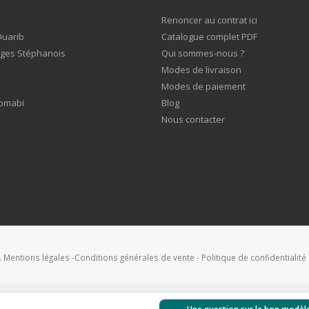
Renoncer au contrat ici
Duarib
Catalogue complet PDF
ges Stéphanois
Qui sommes-nous ?
Modes de livraison
Modes de paiement
omabi
Blog
Nous contacter
.
Mentions légales
-
Conditions générales de vente
-
Politique de confidentialité