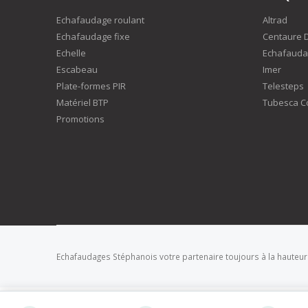
Echafaudage roulant
Altrad
Echafaudage fixe
Centaure 
Echelle
Echafauda
Escabeau
Imer
Plate-formes PIR
Telesteps
Matériel BTP
Tubesca C
Promotions
Echafaudages Stéphanois votre partenaire toujours à la hauteur