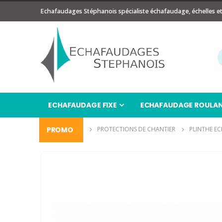
Echafaudages Stéphanois spécialiste échafaudage, échelles e
ECHAFAUDAGE FIXE
ECHAFAUDAGE ROULA
ECHAFAUDAGE
PROMO
PROTECTIONS DE CHANTIER
PLINTHE E
Passer
à
la
fin
de
la