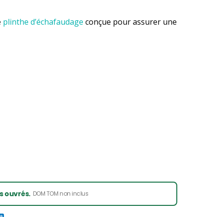
e
plinthe d’échafaudage
conçue pour assurer une
rs ouvrés.
DOM TOM non inclus