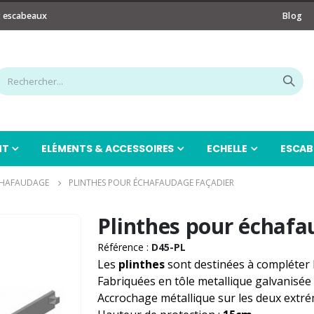
t escabeaux
Blog
NT
ELÉMENTS & ACCESSOIRES
ECHELLE
ESCAB
CHAFAUDAGE
PLINTHES POUR ÉCHAFAUDAGE FAÇADIER
Plinthes pour échafa
Référence :
D45-PL
Les
plinthes
sont destinées à compléter l
Fabriquées en tôle metallique galvanisée 
Accrochage métallique sur les deux extré