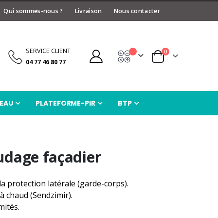
Qui sommes-nous ?
Livraison
Nous contacter
SERVICE CLIENT
articles
0
Devis
Panier
04 77 46 80 77
EAU
PLATEFORME-PIR
BTP
udage façadier
a protection latérale (garde-corps).
à chaud (Sendzimir).
mités.