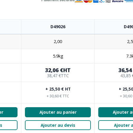
D49026
D49
2,00
2,
5.9kg
7.3
32,06 €
HT
36,54
38,47 €
TTC
43,85 
+ 25,50 € HT
+ 25,5
+ 30,60 € TTC
+ 30,60
er
Ajouter au panier
Ajouter a
s
Ajouter au devis
Ajouter 