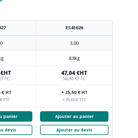
027
ES45026
50
3,00
kg
8.8kg
 €
HT
47,04 €
HT
€
TTC
56,45 €
TTC
0 € HT
+ 25,50 € HT
 € TTC
+ 30,60 € TTC
u panier
Ajouter au panier
au devis
Ajouter au devis