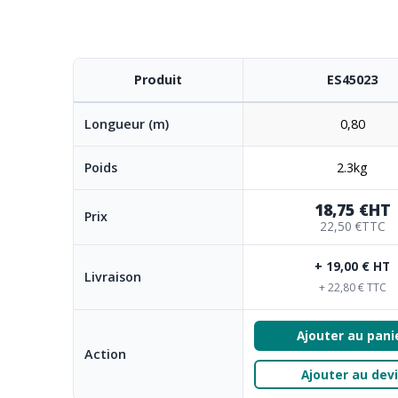
la
Galerie
d’images
Produit
ES45023
Longueur (m)
0,80
Poids
2.3kg
18,75 €
HT
Prix
22,50 €
TTC
+ 19,00 € HT
Livraison
+ 22,80 € TTC
Ajouter au pani
Action
Ajouter au devi