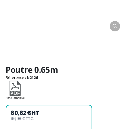
Passer
Poutre 0.65m
au
début
Référence :
N2126
de
la
Galerie
d’images
80,82 €
HT
96,98 €
TTC