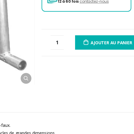
3 fois sans frais
de 300 à 
12 à 60 fois
contactez-nou
AJOUTER AU PANIER
-faux.
tacles de grandes dimensions.