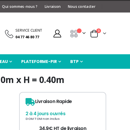
Qui sommes-nous ?
Livraison
Nous contacter
SERVICE CLIENT
articles
0
Devis
Panier
04 77 46 80 77
EAU
PLATEFORME-PIR
BTP
10m x H = 0.40m
Livraison Rapide
2 à 4 jours ouvrés
DOM TOM non inclus
34.9€ HT de livraison