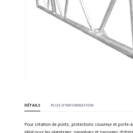
Passer
au
DÉTAILS
PLUS D’INFORMATION
début
de
la
Pour création de ponts, protections couvreur et porte-à
Galerie
Idéal pour les platelages, parapluies et passages d’obs