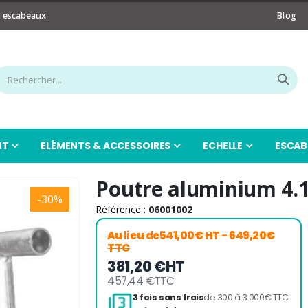
t escabeaux
Blog
NT
ELÉMENTS & ACCESSOIRES
ECHELLE
ESCAB
Poutre aluminium 4.
-30%
Référence :
06001002
Au lieu de
541,00€ HT
- 649,20€
TTC
381,20 €
HT
457,44 €
TTC