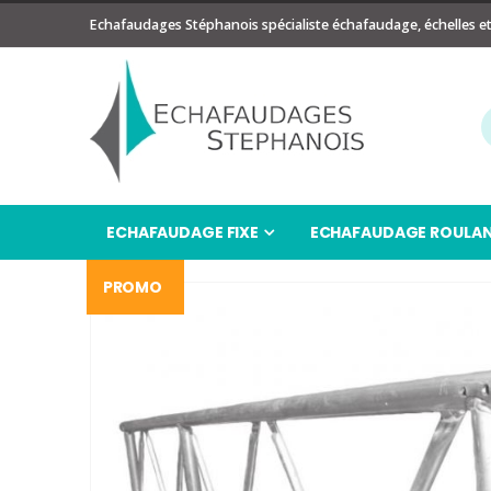
Echafaudages Stéphanois spécialiste échafaudage, échelles e
ECHAFAUDAGE FIXE
ECHAFAUDAGE ROULA
PROMO
Passer
à
la
fin
de
la
galerie
d’images