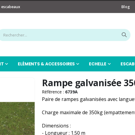
t escabeaux
Blog
NT
ELÉMENTS & ACCESSOIRES
ECHELLE
ESCAB
Rampe galvanisée 35
Référence :
6739A
Paire de rampes galvanisées avec langue
Charge maximale de 350kg (empattemen
Dimensions :
- Longueur : 1.50 m