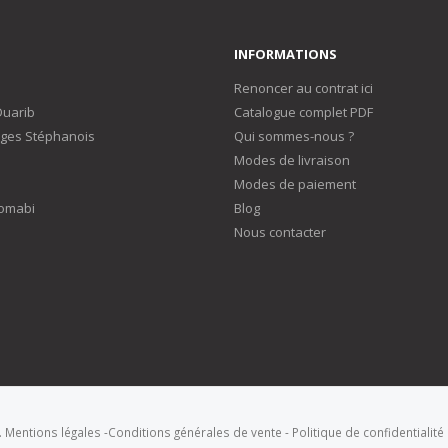
INFORMATIONS
Renoncer au contrat ici
Duarib
Catalogue complet PDF
ges Stéphanois
Qui sommes-nous ?
Modes de livraison
Modes de paiement
omabi
Blog
Nous contacter
.
Mentions légales
-
Conditions générales de vente
-
Politique de confidentialité