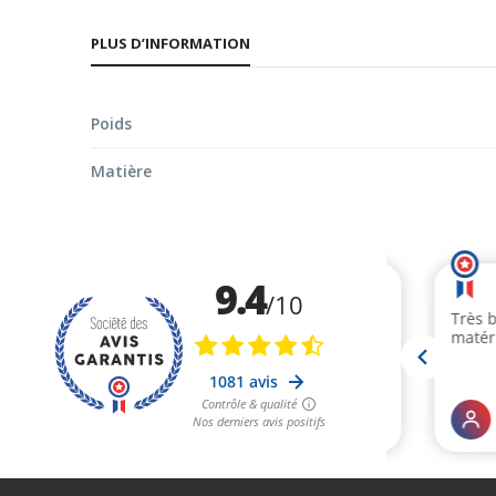
d’images
PLUS D’INFORMATION
Poids
Matière