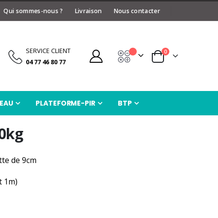
Qui sommes-nous ?
Livraison
Nous contacter
SERVICE CLIENT
articles
0
Devis
Panier
04 77 46 80 77
EAU
PLATEFORME-PIR
BTP
0kg
tte de 9cm
t 1m)