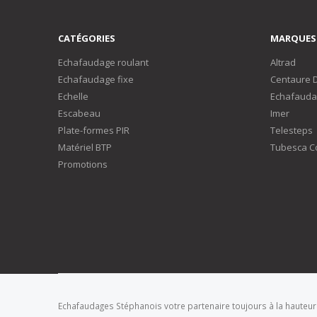
CATÉGORIES
MARQUES
Echafaudage roulant
Altrad
Echafaudage fixe
Centaure 
Echelle
Echafauda
Escabeau
Imer
Plate-formes PIR
Telesteps
Matériel BTP
Tubesca C
Promotions
Echafaudages Stéphanois votre partenaire toujours à la hauteur