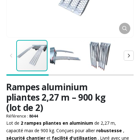
Passer
Rampes aluminium
au
début
pliantes 2,27 m – 900 kg
de
(lot de 2)
la
Galerie
Référence :
8044
d’images
Lot de
2 rampes pliantes en aluminium
de 2,27 m,
capacité max de 900 kg. Conçues pour allier
robustesse
,
sécurité chantier
et
facilité d'utilisation
. Livré avec une