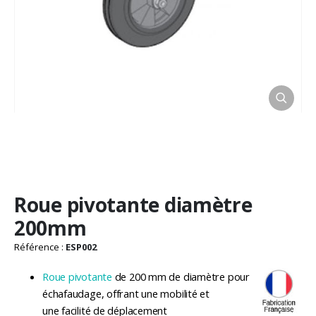
Passer
Roue pivotante diamètre
au
début
200mm
de
la
Référence :
ESP002
Galerie
d’images
Roue pivotante
de 200 mm de diamètre pour
échafaudage, offrant une mobilité et
une facilité de déplacement