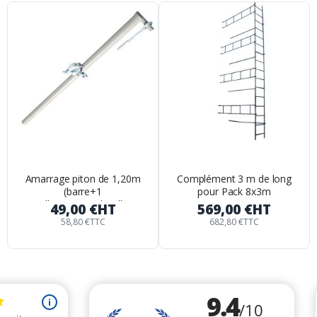
Amarrage piton de 1,20m
Complément 3 m de long
(barre+1
pour Pack 8x3m
collier+piton+cheville)
49,00 €
HT
569,00 €
HT
58,80 €
TTC
682,80 €
TTC