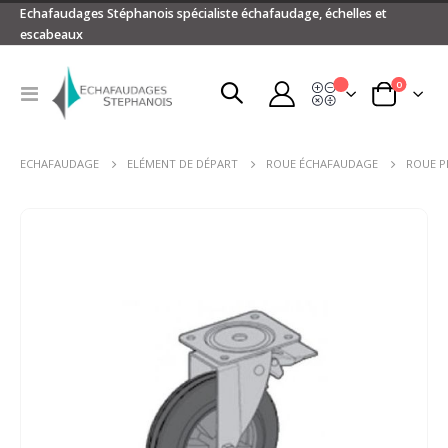
Echafaudages Stéphanois spécialiste échafaudage, échelles et
escabeaux
articles
0
Devis
Basculer
Panier
la
navigation
ECHAFAUDAGE
ELÉMENT DE DÉPART
ROUE ÉCHAFAUDAGE
ROUE P
Passer
à
la
fin
de
la
galerie
d’images