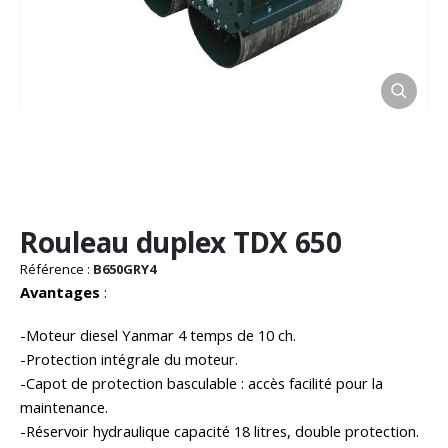
Passer
Rouleau duplex TDX 650
au
début
Référence :
B650GRY4
de
Avantages
:
la
Galerie
-Moteur diesel Yanmar 4 temps de 10 ch.
d’images
-Protection intégrale du moteur.
-Capot de protection basculable : accès facilité pour la
maintenance.
-Réservoir hydraulique capacité 18 litres, double protection.