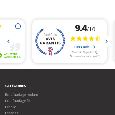
CATÉGORIES
Echafaudage roulant
Echafaudage fixe
Echelle
Escabeau