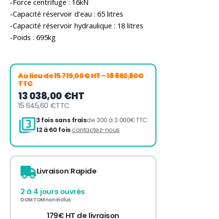
-Force centrifuge : 16kN
-Capacité réservoir d'eau : 65 litres
-Capacité réservoir hydraulique : 18 litres
-Poids : 695kg
Au lieu de
15 719,00€ HT
- 18 862,80€
TTC
13 038,00 €
HT
15 645,60 €
TTC
Livraison Rapide
2 à 4 jours ouvrés
DOM TOM non inclus
3 fois sans frais
de 300 à 3 000€ TTC
179€ HT de livraison
12 à 60 fois
contactez-nous