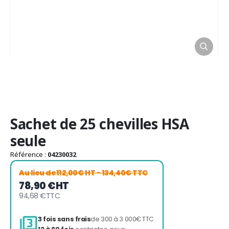
Passer
Sachet de 25 chevilles HSA
au
début
seule
de
la
Référence :
04230032
Galerie
Au lieu de
112,00€ HT
- 134,40€ TTC
d’images
78,90 €
HT
94,68 €
TTC