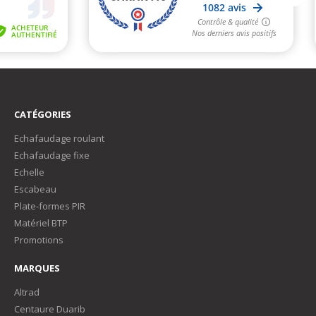
CATÉGORIES
Echafaudage roulant
Echafaudage fixe
Echelle
Escabeau
Plate-formes PIR
Matériel BTP
Promotions
MARQUES
Altrad
Centaure Duarib