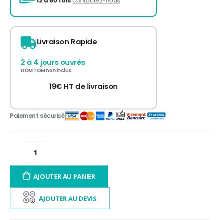
3 fois sans frais
de 300 à 3 000€ TTC
Livraison Rapide
12 à 60 fois
contactez-nous
2 à 4 jours ouvrés
DOM TOM non inclus
19€ HT de livraison
AJOUTER AU PANIER
AJOUTER AU DEVIS