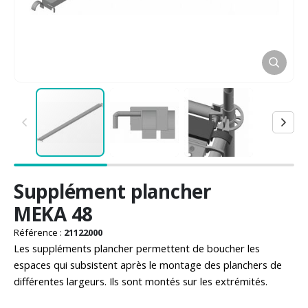
Passer
Supplément plancher
au
début
MEKA 48
de
la
Référence :
21122000
Galerie
Les suppléments plancher permettent de boucher les
d’images
espaces qui subsistent après le montage des planchers de
différentes largeurs. Ils sont montés sur les extrémités.