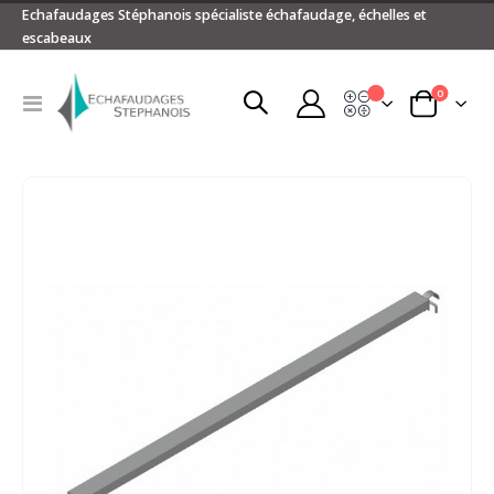
Echafaudages Stéphanois spécialiste échafaudage, échelles et
escabeaux
articles
0
Devis
Basculer
Panier
la
navigation
Passer
à
la
fin
de
la
galerie
d’images