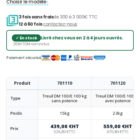
Choisir le modèle
3 fois sans frais
de 300 à 3 000€ TTC
12 à 60 fois
contactez-nous
Livré chez vous en 2 à 4 jours ouvrés.
DOM TOM non inclus
Produit
701110
701120
Treuil DM 100/E 100 kg
Treuil DM 100/E 100 kg
Type
sans potence
avec potence
Poids
15kg
23kg
439,00 €
HT
559,00 €
HT
Prix
526,80 €
TTC
670,80 €
TTC