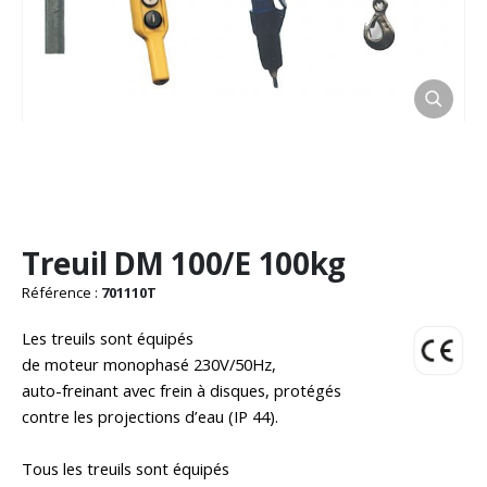
Passer
Treuil DM 100/E 100kg
au
début
Référence :
701110T
de
la
Les treuils sont équipés
Galerie
de moteur monophasé 230V/50Hz,
d’images
auto-freinant avec frein à disques, protégés
contre les projections d’eau (IP 44).
Tous les treuils sont équipés