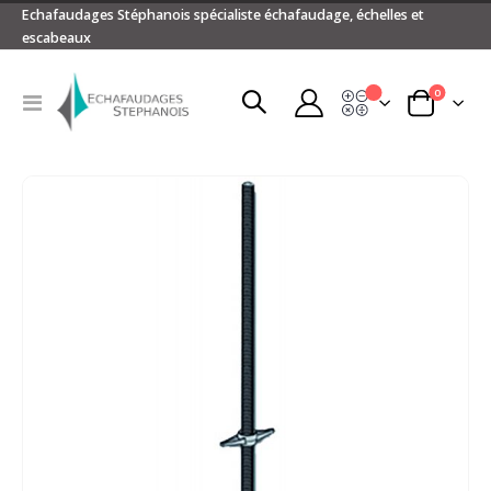
Echafaudages Stéphanois spécialiste échafaudage, échelles et
escabeaux
articles
0
Devis
Basculer
Panier
la
navigation
Passer
à
la
fin
de
la
galerie
d’images