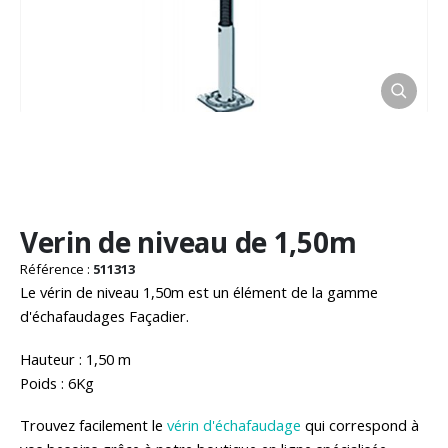
Passer
Verin de niveau de 1,50m
au
début
Référence :
511313
de
Le vérin de niveau 1,50m est un élément de la gamme
la
d'échafaudages Façadier.
Galerie
d’images
Hauteur : 1,50 m
Poids : 6Kg
Trouvez facilement le
vérin d'échafaudage
qui correspond à