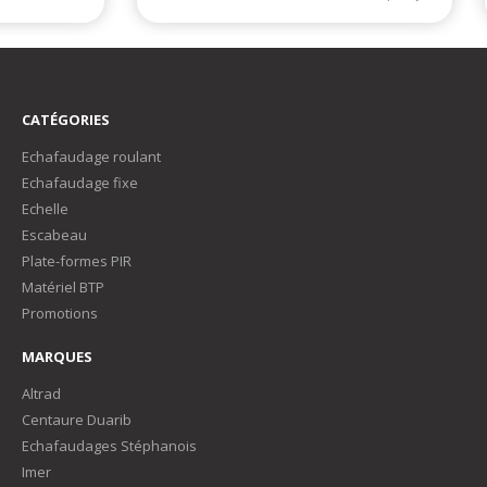
CATÉGORIES
Echafaudage roulant
Echafaudage fixe
Echelle
Escabeau
Plate-formes PIR
Matériel BTP
Promotions
MARQUES
Altrad
Centaure Duarib
Echafaudages Stéphanois
Imer