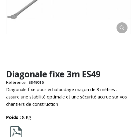
Passer
Diagonale fixe 3m ES49
au
début
Référence :
ES49015
de
Diagonale fixe pour échafaudage maçon de 3 mètres :
la
assure une stabilité optimale et une sécurité accrue sur vos
Galerie
chantiers de construction
d’images
Poids :
8 Kg