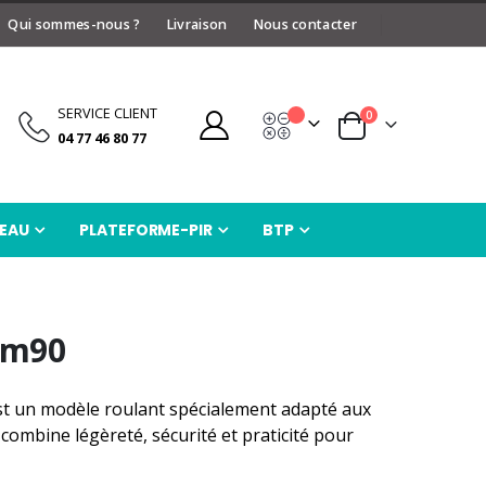
Qui sommes-nous ?
Livraison
Nous contacter
SERVICE CLIENT
articles
0
Devis
Panier
04 77 46 80 77
EAU
PLATEFORME-PIR
BTP
8m90
t un modèle roulant spécialement adapté aux
 combine légèreté, sécurité et praticité pour