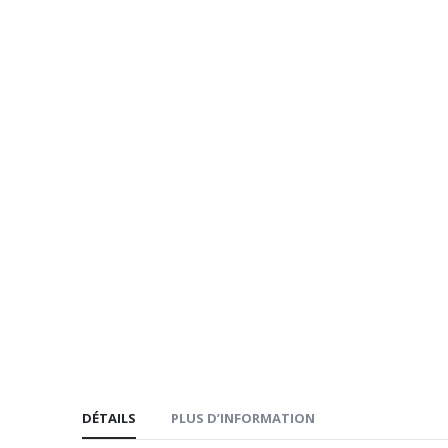
la
Galerie
d’images
DÉTAILS
PLUS D’INFORMATION