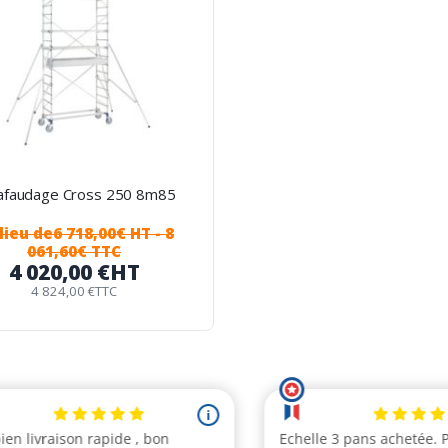
afaudage Cross 250 8m85
lieu de
6 718,00€ HT
- 8
061,60€ TTC
4 020,00 €
HT
4 824,00 €
TTC