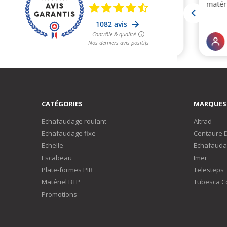
CATÉGORIES
MARQUES
Echafaudage roulant
Altrad
Echafaudage fixe
Centaure 
Echelle
Echafauda
Escabeau
Imer
Plate-formes PIR
Telesteps
Matériel BTP
Tubesca C
Promotions