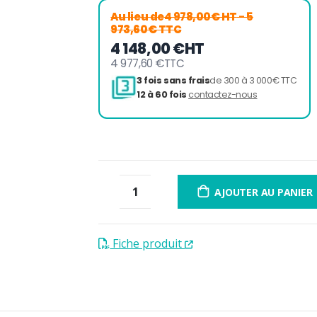
Au lieu de
4 978,00€ HT
- 5
973,60€ TTC
4 148,00 €
HT
4 977,60 €
TTC
3 fois sans frais
de 300 à 
12 à 60 fois
contactez-nou
AJOUTER AU PANIER
Fiche produit