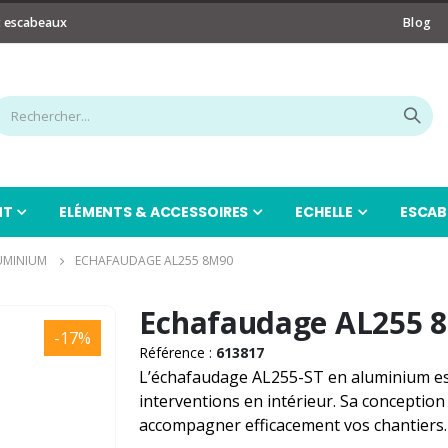
t escabeaux
Blog
NT
ELÉMENTS & ACCESSOIRES
ECHELLE
ESCAB
UMINIUM
ECHAFAUDAGE AL255 8M90
Echafaudage AL255 
-17%
Référence :
613817
L’échafaudage AL255-ST en aluminium es
interventions en intérieur. Sa conception
accompagner efficacement vos chantiers.