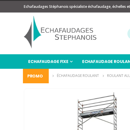
Echafaudages Stéphanois spécialiste échafaudage, échelles e
ECHAFAUDAGE FIXE
ECHAFAUDAGE ROULA
ÉCHAFAUDAGE
PROMO
ÉCHAFAUDAGE ROULANT
ROULANT AL
Passer
à
la
fin
de
la