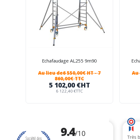
Echafaudage AL255 9m90
Ech
Au lieu de
6 550,00€ HT
- 7
Au 
860,00€ TTC
5 102,00 €
HT
6 122,40 €
TTC