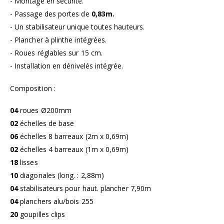
- Montage en sécurité.
- Passage des portes de
0,83m.
- Un stabilisateur unique toutes hauteurs.
- Plancher à plinthe intégrées.
- Roues réglables sur 15 cm.
- Installation en dénivelés intégrée.
Composition :
04
roues Ø200mm
02
échelles de base
06
échelles 8 barreaux (2m x 0,69m)
02
échelles 4 barreaux (1m x 0,69m)
18
lisses
10
diagonales (long. : 2,88m)
04
stabilisateurs pour haut. plancher 7,90m
04
planchers alu/bois 255
20
goupilles clips