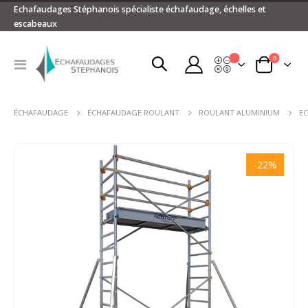
Echafaudages Stéphanois spécialiste échafaudage, échelles et
escabeaux
articles
0
Devis
Basculer
Panier
la
navigation
ÉCHAFAUDAGE
ÉCHAFAUDAGE ROULANT
ROULANT ALUMINIUM
E
Passer
à
-22%
la
fin
de
la
galerie
d’images