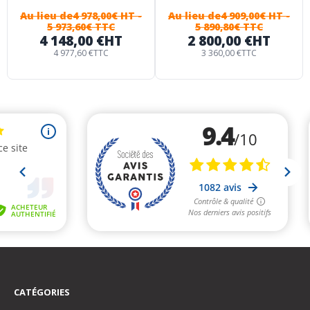
Au lieu de
4 978,00€ HT
-
Au lieu de
4 909,00€ HT
-
5 973,60€ TTC
5 890,80€ TTC
4 148,00 €
HT
2 800,00 €
HT
4 977,60 €
TTC
3 360,00 €
TTC
CATÉGORIES