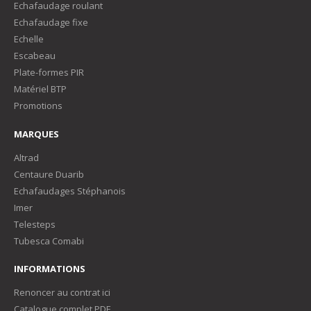
Echafaudage roulant
Echafaudage fixe
Echelle
Escabeau
Plate-formes PIR
Matériel BTP
Promotions
MARQUES
Altrad
Centaure Duarib
Echafaudages Stéphanois
Imer
Telesteps
Tubesca Comabi
INFORMATIONS
Renoncer au contrat ici
Catalogue complet PDF