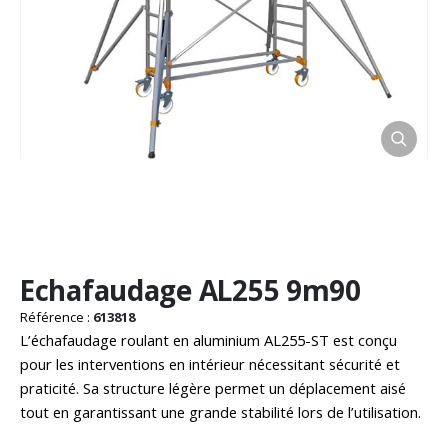
Passer
Echafaudage AL255 9m90
au
début
Référence :
613818
de
L’échafaudage roulant en aluminium AL255-ST est conçu
la
pour les interventions en intérieur nécessitant sécurité et
Galerie
praticité. Sa structure légère permet un déplacement aisé
d’images
tout en garantissant une grande stabilité lors de l’utilisation.