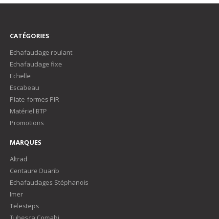
CATÉGORIES
Echafaudage roulant
Echafaudage fixe
Echelle
Escabeau
Plate-formes PIR
Matériel BTP
Promotions
MARQUES
Altrad
Centaure Duarib
Echafaudages Stéphanois
Imer
Telesteps
Tubesca Comabi