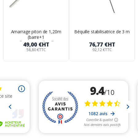
Amarrage piton de 1,20m
Béquille stabilisatrice de 3 m
(barre+1
collier+piton+cheville)
49,00 €
HT
76,77 €
HT
58,80 €
TTC
92,12 €
TTC