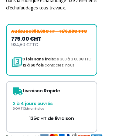
dans la rubrique échafaudage fixe / éléments
d'échafaudages tous travaux.
Au lieu de
980,00€ HT
- 1 176,00€ TTC
779,00 €
HT
934,80 €
TTC
Livraison Rapide
2 à 4 jours ouvrés
DOM TOM non inclus
3 fois sans frais
de 300 à 3 000€ TTC
12 à 60 fois
contactez-nous
135€ HT de livraison