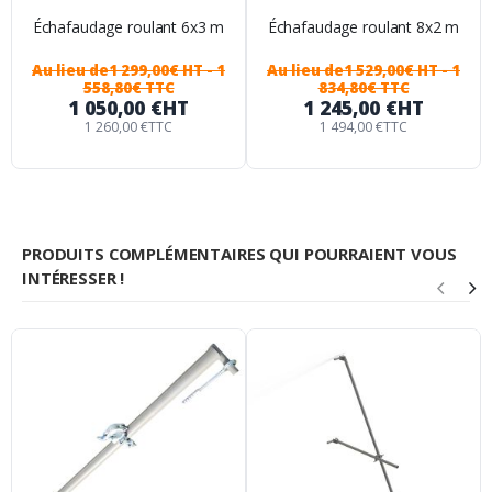
Échafaudage roulant 6x3 m
Échafaudage roulant 8x2 m
Au lieu de
1 299,00€ HT
- 1
Au lieu de
1 529,00€ HT
- 1
558,80€ TTC
834,80€ TTC
1 050,00 €
HT
1 245,00 €
HT
1 260,00 €
TTC
1 494,00 €
TTC
PRODUITS COMPLÉMENTAIRES QUI POURRAIENT VOUS
INTÉRESSER !