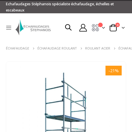
Echafaudages Stéphanois spécialiste échafaudage, échelles et
escabeaux
articles
0
Devis
Basculer
Panier
la
navigation
ÉCHAFAUDAGE
ÉCHAFAUDAGE ROULANT
ROULANT ACIER
ÉCHAFA
Passer
à
-21%
la
fin
de
la
galerie
d’images