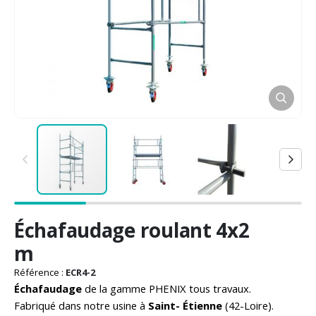
Passer
Échafaudage roulant 4x2
au
début
m
de
la
Référence :
ECR4-2
Galerie
Échafaudage
de la gamme PHENIX tous travaux.
d’images
Fabriqué dans notre usine à
Saint- Étienne
(42-Loire).