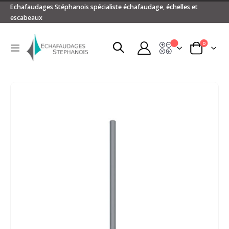
Echafaudages Stéphanois spécialiste échafaudage, échelles et
escabeaux
articles
0
Devis
Basculer
Panier
la
navigation
Passer
à
la
fin
de
la
galerie
d’images