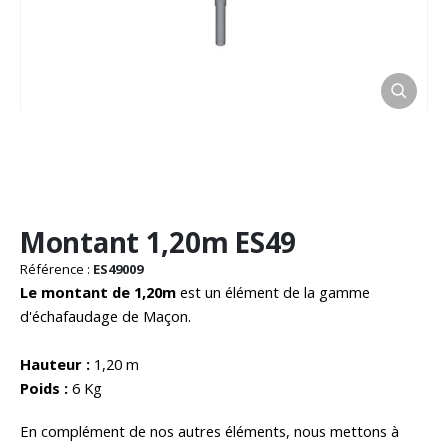
Passer
Montant 1,20m ES49
au
début
Référence :
ES49009
de
Le montant de 1,20m
est un élément de la gamme
la
d'échafaudage de Maçon.
Galerie
d’images
Hauteur :
1,20 m
Poids :
6 Kg
En complément de nos autres éléments, nous mettons à