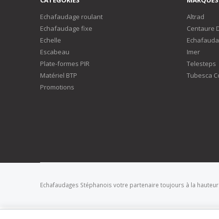
Echafaudage roulant
Altrad
Echafaudage fixe
Centaure 
Echelle
Echafauda
Escabeau
Imer
Plate-formes PIR
Telesteps
Matériel BTP
Tubesca C
Promotions
Echafaudages Stéphanois votre partenaire toujours à la hauteur