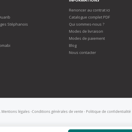
Renoncer au contrat ici
Duarib
Catalogue complet PDF
ges Stéphanois
Qui sommes-nous ?
Modes de livraison
Modes de paiement
omabi
Blog
Nous contacter
.
Mentions légales
-
Conditions générales de vente
-
Politique de confidentialité