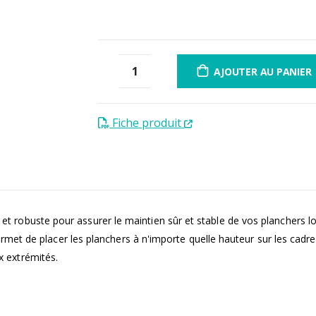
3 fois sans frais
de 300 à 
12 à 60 fois
contactez-nou
AJOUTER AU PANIER
Fiche produit
le et robuste pour assurer le maintien sûr et stable de vos planchers
et de placer les planchers à n'importe quelle hauteur sur les cadre
ux extrémités.