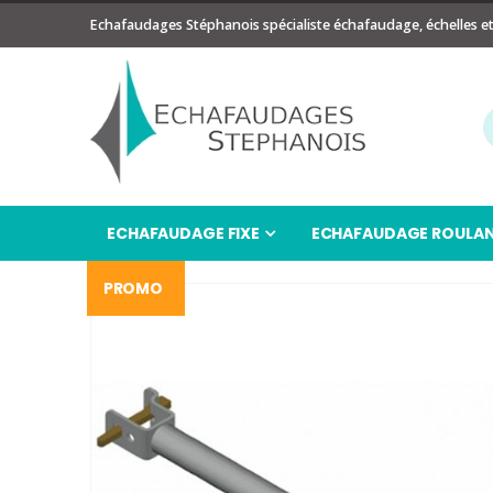
Echafaudages Stéphanois spécialiste échafaudage, échelles e
ECHAFAUDAGE FIXE
ECHAFAUDAGE ROULA
PROMO
Passer
à
la
fin
de
la
galerie
d’images