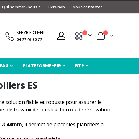
Qui sommes-nous ?
Livraison
Nous contacter
SERVICE CLIENT
articles
0
Devis
Panier
04 77 46 80 77
EAU
PLATEFORME-PIR
BTP
lliers ES
ne solution fiable et robuste pour assurer le
lors de travaux de construction ou de rénovation
e Ø
48mm
, il permet de placer les planchers à