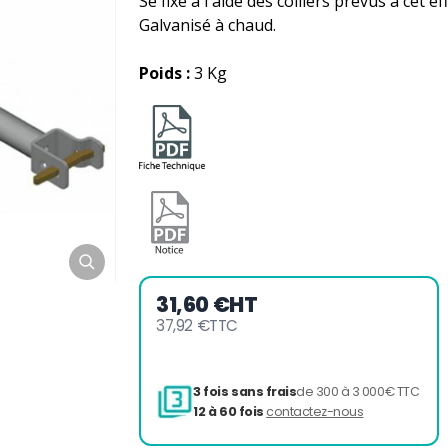
Se fixe à l'aide des colliers prévus à cet e
Galvanisé à chaud.
Poids :
3 Kg
31,60 €
HT
37,92 €
TTC